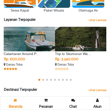
Sewa Kapal
Olahraga Air
Paket Wisata
Layanan Terpopuler
Lihat Lainnya
Catamaran Around Parapat
Trip to Situmurun Waterfall - Silimalombu
Rp. 600.000
Rp. 3.240.000
R
Danau Toba
Danau Toba
D
Destinasi Terpopuler
Lihat Lainnya
Beranda
Pesanan
Chat
Akun