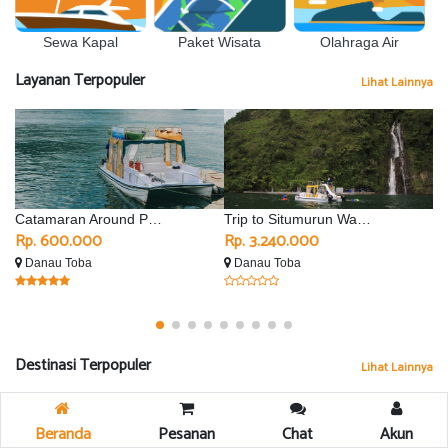
Sewa Kapal
Olahraga Air
Paket Wisata
Layanan Terpopuler
Lihat Lainnya
Catamaran Around Parapat
Trip to Situmurun Waterfall - Silimalombu
Rp. 600.000
Rp. 3.240.000
R
Danau Toba
Danau Toba
D
Destinasi Terpopuler
Lihat Lainnya
Beranda
Pesanan
Chat
Akun