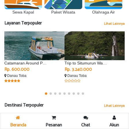
Sewa Kapal
Olahraga Air
Paket Wisata
Layanan Terpopuler
Lihat Lainnya
Catamaran Around Parapat
Trip to Situmurun Waterfall - Silimalombu
Rp. 600.000
Rp. 3.240.000
R
Danau Toba
Danau Toba
D
Destinasi Terpopuler
Lihat Lainnya
Beranda
Pesanan
Chat
Akun