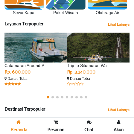
Sewa Kapal
Olahraga Air
Paket Wisata
Layanan Terpopuler
Lihat Lainnya
Catamaran Around Parapat
Trip to Situmurun Waterfall - Silimalombu
Rp. 600.000
Rp. 3.240.000
R
Danau Toba
Danau Toba
D
Destinasi Terpopuler
Lihat Lainnya
Beranda
Pesanan
Chat
Akun