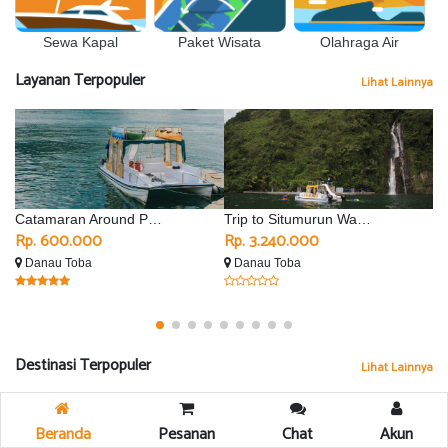
Sewa Kapal
Olahraga Air
Paket Wisata
Layanan Terpopuler
Lihat Lainnya
Catamaran Around Parapat
Trip to Situmurun Waterfall - Silimalombu
Rp. 600.000
Rp. 3.240.000
R
Danau Toba
Danau Toba
D
Destinasi Terpopuler
Lihat Lainnya
Beranda
Pesanan
Chat
Akun