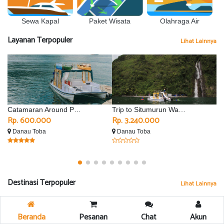
Sewa Kapal
Olahraga Air
Paket Wisata
Layanan Terpopuler
Lihat Lainnya
Catamaran Around Parapat
Trip to Situmurun Waterfall - Silimalombu
Rp. 600.000
Rp. 3.240.000
R
Danau Toba
Danau Toba
D
Destinasi Terpopuler
Lihat Lainnya
Beranda
Pesanan
Chat
Akun