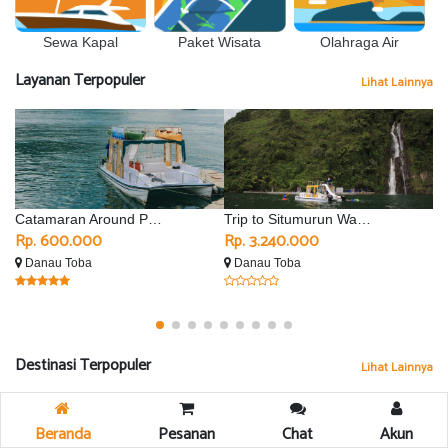
Sewa Kapal
Olahraga Air
Paket Wisata
Layanan Terpopuler
Lihat Lainnya
Catamaran Around Parapat
Trip to Situmurun Waterfall - Silimalombu
Rp. 600.000
Rp. 3.240.000
R
Danau Toba
Danau Toba
D
Destinasi Terpopuler
Lihat Lainnya
Beranda
Pesanan
Chat
Akun