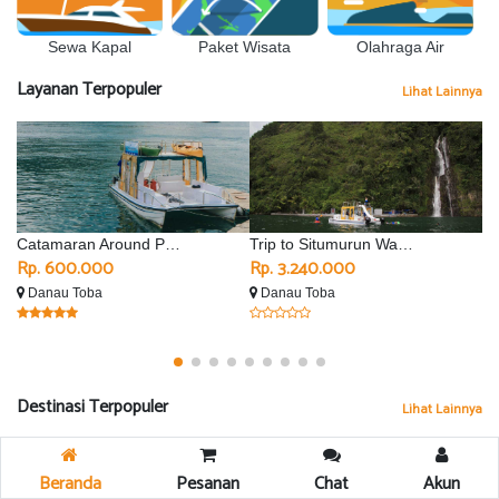
Sewa Kapal
Olahraga Air
Paket Wisata
Layanan Terpopuler
Lihat Lainnya
Catamaran Around Parapat
Trip to Situmurun Waterfall - Silimalombu
Rp. 600.000
Rp. 3.240.000
R
Danau Toba
Danau Toba
D
Destinasi Terpopuler
Lihat Lainnya
Beranda
Pesanan
Chat
Akun