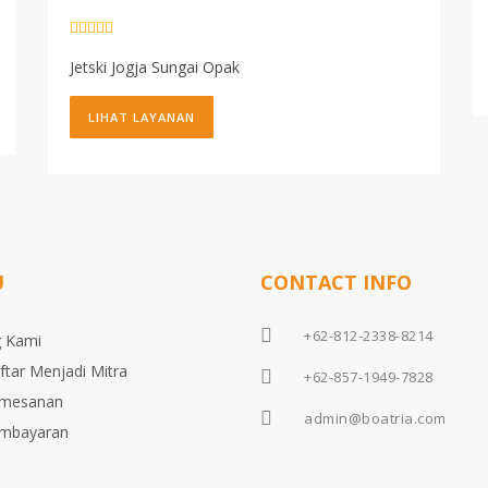
Jetski Jogja Sungai Opak
LIHAT LAYANAN
U
CONTACT INFO
+62-812-2338-8214
 Kami
ftar Menjadi Mitra
+62-857-1949-7828
emesanan
admin@boatria.com
embayaran