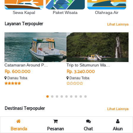
Sewa Kapal
Olahraga Air
Paket Wisata
Layanan Terpopuler
Lihat Lainnya
Catamaran Around Parapat
Trip to Situmurun Waterfall - Silimalombu
Rp. 600.000
Rp. 3.240.000
R
Danau Toba
Danau Toba
D
Destinasi Terpopuler
Lihat Lainnya
Beranda
Pesanan
Chat
Akun