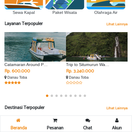
Sewa Kapal
Olahraga Air
Paket Wisata
Layanan Terpopuler
Lihat Lainnya
Catamaran Around Parapat
Trip to Situmurun Waterfall - Silimalombu
Rp. 600.000
Rp. 3.240.000
R
Danau Toba
Danau Toba
D
Destinasi Terpopuler
Lihat Lainnya
Beranda
Pesanan
Chat
Akun