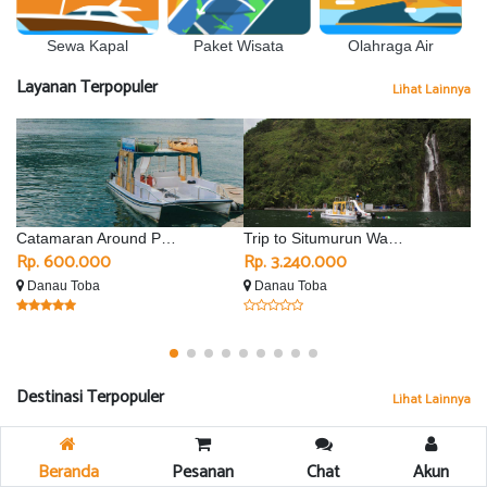
Sewa Kapal
Olahraga Air
Paket Wisata
Layanan Terpopuler
Lihat Lainnya
Catamaran Around Parapat
Trip to Situmurun Waterfall - Silimalombu
Rp. 600.000
Rp. 3.240.000
R
Danau Toba
Danau Toba
D
Destinasi Terpopuler
Lihat Lainnya
Beranda
Pesanan
Chat
Akun