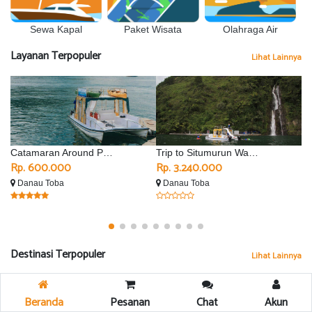
Sewa Kapal
Olahraga Air
Paket Wisata
Layanan Terpopuler
Lihat Lainnya
Catamaran Around Parapat
Trip to Situmurun Waterfall - Silimalombu
Rp. 600.000
Rp. 3.240.000
R
Danau Toba
Danau Toba
D
Destinasi Terpopuler
Lihat Lainnya
Beranda
Pesanan
Chat
Akun