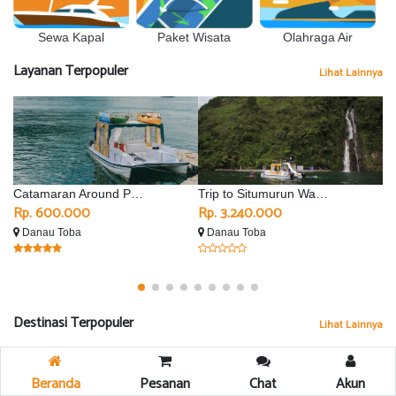
Sewa Kapal
Olahraga Air
Paket Wisata
Layanan Terpopuler
Lihat Lainnya
Catamaran Around Parapat
Trip to Situmurun Waterfall - Silimalombu
Rp. 600.000
Rp. 3.240.000
R
Danau Toba
Danau Toba
D
Destinasi Terpopuler
Lihat Lainnya
Beranda
Pesanan
Chat
Akun