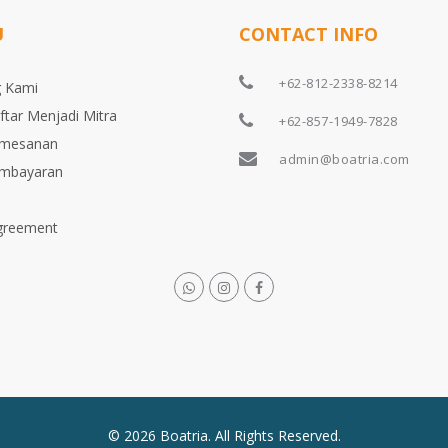
U
CONTACT INFO
+62-812-2338-8214
 Kami
ftar Menjadi Mitra
+62-857-1949-7828
emesanan
admin@boatria.com
embayaran
greement
© 2026 Boatria. All Rights Reserved.