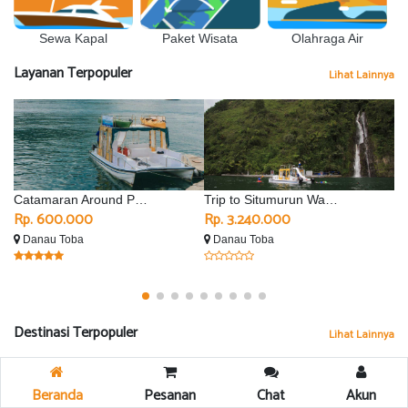
Sewa Kapal
Olahraga Air
Paket Wisata
Layanan Terpopuler
Lihat Lainnya
Catamaran Around Parapat
Trip to Situmurun Waterfall - Silimalombu
Rp. 600.000
Rp. 3.240.000
R
Danau Toba
Danau Toba
D
Destinasi Terpopuler
Lihat Lainnya
Beranda
Pesanan
Chat
Akun