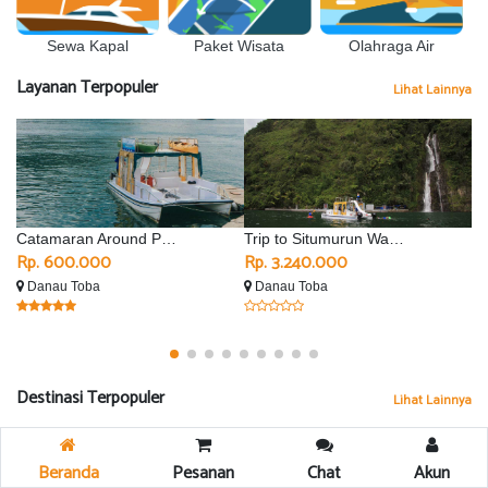
Sewa Kapal
Olahraga Air
Paket Wisata
Layanan Terpopuler
Lihat Lainnya
Catamaran Around Parapat
Trip to Situmurun Waterfall - Silimalombu
Rp. 600.000
Rp. 3.240.000
R
Danau Toba
Danau Toba
D
Destinasi Terpopuler
Lihat Lainnya
Beranda
Pesanan
Chat
Akun