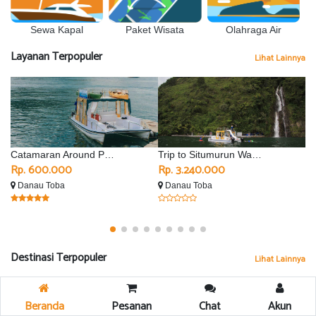
Sewa Kapal
Olahraga Air
Paket Wisata
Layanan Terpopuler
Lihat Lainnya
Catamaran Around Parapat
Trip to Situmurun Waterfall - Silimalombu
Rp. 600.000
Rp. 3.240.000
R
Danau Toba
Danau Toba
D
Destinasi Terpopuler
Lihat Lainnya
Beranda
Pesanan
Chat
Akun