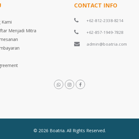
U
CONTACT INFO
+62-812-2338-8214
 Kami
ftar Menjadi Mitra
+62-857-1949-7828
emesanan
admin@boatria.com
embayaran
greement
© 2026 Boatria. All Rights Reserved.