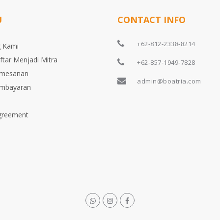
U
CONTACT INFO
+62-812-2338-8214
 Kami
ftar Menjadi Mitra
+62-857-1949-7828
emesanan
admin@boatria.com
embayaran
greement