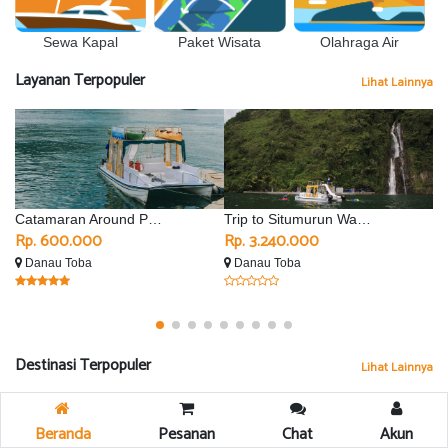
Sewa Kapal
Olahraga Air
Paket Wisata
Layanan Terpopuler
Lihat Lainnya
Catamaran Around Parapat
Trip to Situmurun Waterfall - Silimalombu
Rp. 600.000
Rp. 3.240.000
R
Danau Toba
Danau Toba
D
Destinasi Terpopuler
Lihat Lainnya
Beranda
Pesanan
Chat
Akun