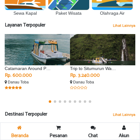
Sewa Kapal
Olahraga Air
Paket Wisata
Layanan Terpopuler
Lihat Lainnya
Catamaran Around Parapat
Trip to Situmurun Waterfall - Silimalombu
Rp. 600.000
Rp. 3.240.000
R
Danau Toba
Danau Toba
D
Destinasi Terpopuler
Lihat Lainnya
Beranda
Pesanan
Chat
Akun