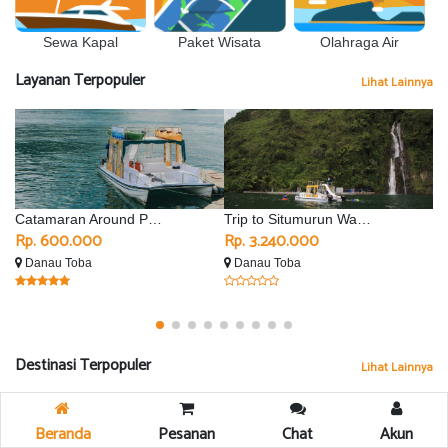
Sewa Kapal
Olahraga Air
Paket Wisata
Layanan Terpopuler
Lihat Lainnya
Catamaran Around Parapat
Trip to Situmurun Waterfall - Silimalombu
Rp. 600.000
Rp. 3.240.000
R
Danau Toba
Danau Toba
D
Destinasi Terpopuler
Lihat Lainnya
Beranda
Pesanan
Chat
Akun