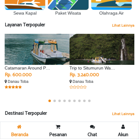
Sewa Kapal
Olahraga Air
Paket Wisata
Layanan Terpopuler
Lihat Lainnya
Catamaran Around Parapat
Trip to Situmurun Waterfall - Silimalombu
Rp. 600.000
Rp. 3.240.000
R
Danau Toba
Danau Toba
D
Destinasi Terpopuler
Lihat Lainnya
Beranda
Pesanan
Chat
Akun